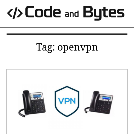
Skip
to
content
Tag:
openvpn