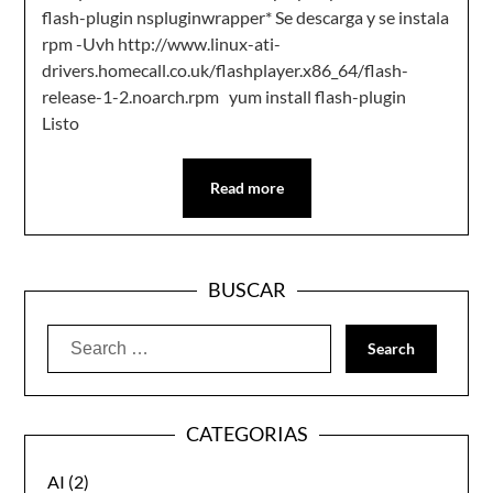
flash-plugin nspluginwrapper* Se descarga y se instala
rpm -Uvh http://www.linux-ati-
drivers.homecall.co.uk/flashplayer.x86_64/flash-
release-1-2.noarch.rpm yum install flash-plugin
Listo
Read more
BUSCAR
Search
for:
CATEGORIAS
AI
(2)