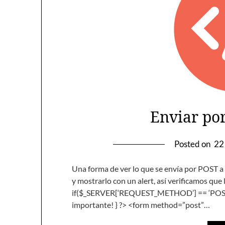
Enviar po
Posted on
22
Una forma de ver lo que se envía por POST a
y mostrarlo con un alert, así verificamos que
if($_SERVER[‘REQUEST_METHOD’] == ‘POST’) {
importante! } ?> <form method=”post”…