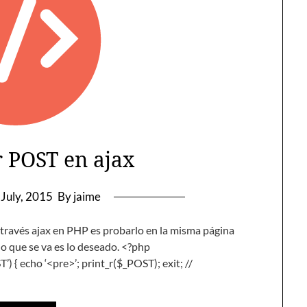
r POST en ajax
 July, 2015
By jaime
 través ajax en PHP es probarlo en la misma página
 lo que se va es lo deseado. <?php
 echo ‘<pre>’; print_r($_POST); exit; //