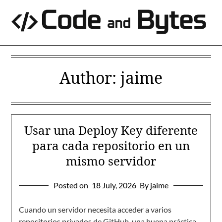
Skip
to
content
Author:
jaime
Usar una Deploy Key diferente
para cada repositorio en un
mismo servidor
Posted on
18 July, 2026
By jaime
Cuando un servidor necesita acceder a varios
repositorios privados de GitHub, una buena práctica